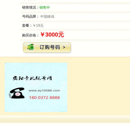
销售情况：
销售中
号码品牌：
中国移动
套餐：
￥19元
￥3000元
购买价格：