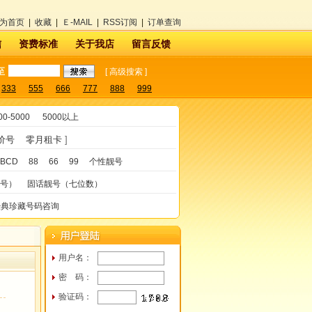
为首页
|
收藏
|
Ｅ-MAIL
|
RSS订阅
|
订单查询
信
资费标准
关于我店
留言反馈
至
[
高级搜索
]
333
555
666
777
888
999
00-5000
5000以上
价号
零月租卡
]
ABCD
88
66
99
个性靓号
区号）
固话靓号（七位数）
经典珍藏号码咨询
用户名：
密 码：
验证码：