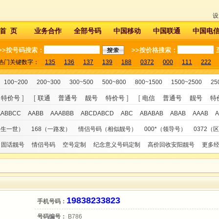
设
首 页
业务合作
全部号码
中国移动
中国联通
中国电
>>按号码搜索：
>>按价格搜索：
热门关键数字：
135
136
137
139
188
0372
000
111
222
100~200
200~300
300~500
500~800
800~1500
1500~2500
25
特价号
] [
联通
普通号
靓号
特价号
] [
电信
普通号
靓号
特
AABBCC
AABB
AAABBB
ABCDABCD
ABC
ABABAB
ABAB
AAAB
一生一世）
168（一路发）
情侣号码（相似靓号）
000*（领导号）
0372（
固话靓号
情侣号码
空号定制
纪念意义号码定制
高价回收安阳靓号
更多
19838233823
手机号码：
号码编号：
B786