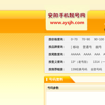
按价格查询：
0~70
70~90
90~100
按品牌查询：
[
移动
普通号
靓号
按尾数查询：
AAAAA
AAAA
AAA
按意义查询：
13*（老号段）
1314（
按推荐链接：
139经典号码
全部号码
号码资料
号码参数