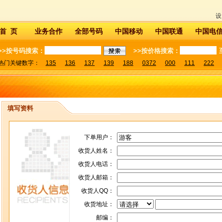
设
首 页
业务合作
全部号码
中国移动
中国联通
中国电
>>按号码搜索：
>>按价格搜索：
热门关键数字：
135
136
137
139
188
0372
000
111
222
填写资料
下单用户：
收货人姓名：
收货人电话：
收货人邮箱：
收货人QQ：
收货地址：
邮编：