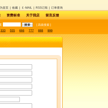
为首页
|
收藏
|
Ｅ-MAIL
|
RSS订阅
|
订单查询
信
资费标准
关于我店
留言反馈
至
[
高级搜索
]
333
555
666
777
888
999