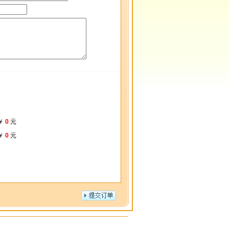
￥
0
元
￥
0
元